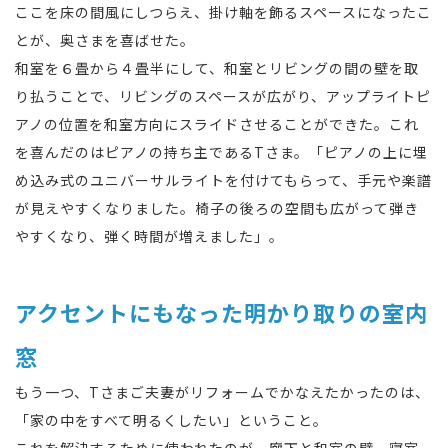
ここを床の間風にしつらえ、掛け軸を飾るスペースになったこ
とが、奥さまを喜ばせた。
和室を６畳から４畳半にして、和室とリビングの間の壁を取
り払うことで、リビングのスペースが広がり、アップライトピ
アノの位置を和室方向にスライドさせることができた。これ
を喜んだのはピアノの持ち主であるTさま。「ピアノの上に埋
め込み式のユニバーサルライトを付けてもらって、手元や楽譜
が見えやすくなりました。椅子の後ろの空間も広がって弾き
やすくなり、弾く時間が増えました」。
アクセントにもなった明かり取りの室内
窓
もう一つ、Tさまご夫妻がリフォームでかなえたかったのは、
「家の中をすべて明るくしたい」ということ。
これを解決するために使われたのが、廊下と和室の壁、寝室