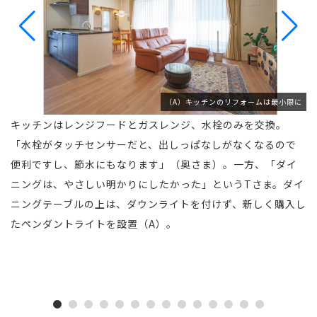
！
（A）キッチンのリフォームは最小限に
キッチンはレンジフードとガスレンジ、水栓のみを交換。
壁
「水栓がタッチセンサーだと、出しっぱなしがなくなるので
で
も
便利ですし、節水にもなります」（奥さま）。一方、「ダイ
格
ニングは、やさしい明かりにしたかった」というTさま。ダイ
し
商
ニングテーブルの上は、ダウンライトを付けず、新しく購入し
前
たペンダントライトを設置（A）。
で
り