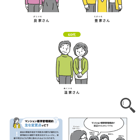
よしいえ
とよいえ
良家
さん
豊家
さん
60代
ぬくいえ
温家
さん