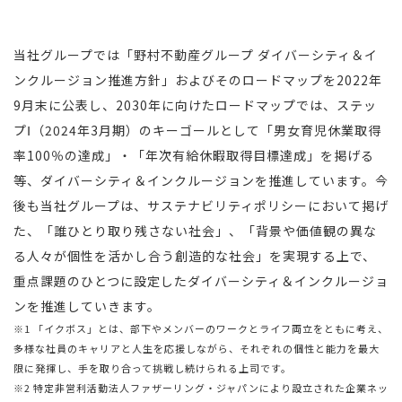
当社グループでは「野村不動産グループ ダイバーシティ＆イ
ンクルージョン推進⽅針」およびそのロードマップを2022年
9⽉末に公表し、2030年に向けたロードマップでは、ステッ
プⅠ（2024年3⽉期）のキーゴールとして「男⼥育児休業取得
率100％の達成」・「年次有給休暇取得⽬標達成」を掲げる
等、ダイバーシティ＆インクルージョンを推進しています。今
後も当社グループは、サステナビリティポリシーにおいて掲げ
た、「誰ひとり取り残さない社会」、「背景や価値観の異な
る⼈々が個性を活かし合う創造的な社会」を実現する上で、
重点課題のひとつに設定したダイバーシティ＆インクルージョ
ンを推進していきます。
※1 「イクボス」とは、部下やメンバーのワークとライフ両立をともに考え、
多様な社員のキャリアと⼈生を応援しながら、それぞれの個性と能力を最大
限に発揮し、手を取り合って挑戦し続けられる上司です。
※2 特定非営利活動法⼈ファザーリング・ジャパンにより設立された企業ネッ