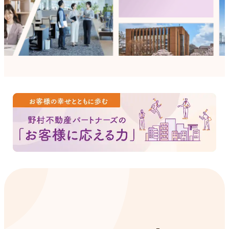
会社概要/沿革
新卒採用
お問い合わせ
プロパティマネジメント事業
組織図
キャリア採用（総合職中途採用）
建築事業
アクセスマップ
嘱託キャリア採用
リフォーム事業
グループ企業一覧
アルバイト採用
データセンター管理事業
ニュースリリース
管理・工事実績
お知らせ
（管理実績）ビル・施設・データセ
パラアスリート支援
ンター
ウェルネス経営への取り組み
（工事実績）ビル・施設