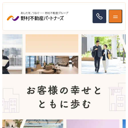
トップ
企業情報
企業情報
事業紹介
トップメッセージ
事業紹介
企業理念
採用情報
ファシリティマネジメント事業
お客様に応える力
採用情報
マンション管理事業