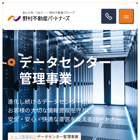
トップ
データセンター
企業情報
管理事業
企業情報
事業紹介
トップメッセージ
進化し続けるデータセンターにおいて、
事業紹介
お客様の大切な情報資産を守り、
企業理念
採用情報
安全・安心・快適な運営を支えるパートナー
ファシリティマネジメント事業
お客様に応える力
採用情報
マンション管理事業
トップ
事業紹介
データセンター管理事業
会社概要/沿革