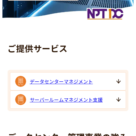
新卒採用
お問い合わせ
プロパティマネジメント事業
組織図
キャリア採用（総合職中途採用）
建築事業
アクセスマップ
嘱託キャリア採用
リフォーム事業
グループ企業一覧
アルバイト採用
ご提供サービス
データセンター管理事業
ニュースリリース
管理・工事実績
お知らせ
（管理実績）ビル・施設・データセ
パラアスリート支援
ンター
データセンターマネジメント
ウェルネス経営への取り組み
（工事実績）ビル・施設
サーバールームマネジメント支援