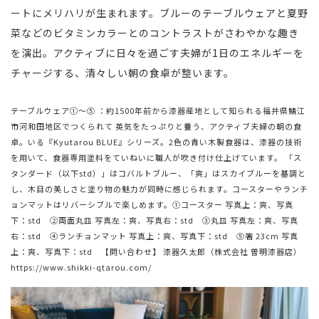
ートにメリハリが生まれます。ブルーのテーブルウェアと夏野
菜などのビタミンカラーとのコントラストがさわやかな趣き
を演出。アクティブに日々を過ごす夫婦が1日のエネルギーを
チャージする、清々しい朝の食卓が整います。
テーブルウェア①〜⑤ ：約1500年前から漆器産地として知られる福井県鯖江
市河和田地区でつくられて 英気をたっぷりと養う、アクティブ夫婦の朝の食
卓。いる『Kyutarou BLUE』シリーズ。2色の青い木製食器は、漆器の技術
を用いて、食器専用塗料をていねいに職人が吹き付け仕上げています。 「ス
タンダード（以下std）」はコバルトブルー、「爽」はスカイブルーを基調と
し、木目の美しさと塗り物の魅力が同時に感じられます。コースターやランチ
ョンマットはリバーシブルで楽しめます。①コースター 写真上：爽、写真
下：std ②両面丸皿 写真左：爽、写真右：std ③丸皿 写真左：爽、写真
右：std ④ランチョンマット 写真上：爽、写真下：std ⑤箸 23cm 写真
上：爽、写真下：std 【問い合わせ】 漆器久太郎（株式会社 曽明漆器店）
https://www.shikki-qtarou.com/