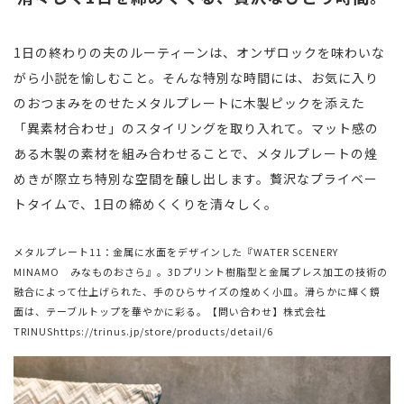
1日の終わりの夫のルーティーンは、オンザロックを味わいな
がら小説を愉しむこと。そんな特別な時間には、お気に入り
のおつまみをのせたメタルプレートに木製ピックを添えた
「異素材合わせ」のスタイリングを取り入れて。マット感の
ある木製の素材を組み合わせることで、メタルプレートの煌
めきが際立ち特別な空間を醸し出します。贅沢なプライベー
トタイムで、1日の締めくくりを清々しく。
メタルプレート11：金属に水面をデザインした『WATER SCENERY
MINAMO みなものおさら』。3Dプリント樹脂型と金属プレス加工の技術の
融合によって仕上げられた、手のひらサイズの煌めく小皿。滑らかに輝く鏡
面は、テーブルトップを華やかに彩る。【問い合わせ】株式会社
TRINUS
https://trinus.jp/store/products/detail/6