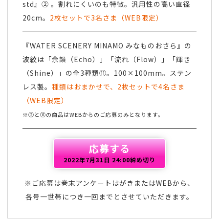
std』② 。割れにくいのも特徴。汎用性の高い直径
20cm。
2枚セットで3名さま（WEB限定）
『WATER SCENERY MINAMO みなものおさら』の
波紋は「余韻（Echo）」「流れ（Flow）」「輝き
（Shine）」の全3種類⑪。100×100mm。ステン
レス製。
種類はおまかせで、2枚セットで4名さま
（WEB限定）
※②と⑪の商品はWEBからのご応募のみとなります。
応募する
2022年7月31日 24:00締め切り
※ご応募は巻末アンケートはがきまたはWEBから、
各号一世帯につき一回までとさせていただきます。