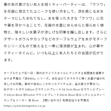
妻の気の置けない友人を招くティーパーティーは、「ウツワ」
を花器に見立てたユニークな使い方をして、涼を感じる水を
テーマにしたおもてなし。水を張った大きな「ウツワ」に花
や葉を浮かべることで、花器の水面にゆらゆらと揺らめく植
物と、瑞々しい水菓子が涼しげな印象を醸し出します。さらに
デザートボウルやカップなどのテーブルウェアを水がモチーフ
のシリーズもので揃えると一帯に清涼感が生まれ、心が華や
ぐティータイムに。いつも以上に友人たちとの会話が広がり
ます。
テーブルウェア⑥〜⑩：現代のライフスタイルにマッチする有田焼を提案す
るやま平窯の『泡AWA』シリーズ。光を浴びてキラキラと輝く水面が描かれ
涼しげな印象。素材や技法にこだわったアイテムは、品の良さが際立つ。
⑥デザートボウルBlue ⑦ラウンドプレート16.5cm Blue ⑧ラウンドプレー
ト26cm Blue ⑨frame ラウンドプレート30cm Blue ⑩エッグシェルティー
カップ＆ソーサー 泡 Blue 【問い合わせ】有限会社やま平窯元
https://yamaheigama.co.jp