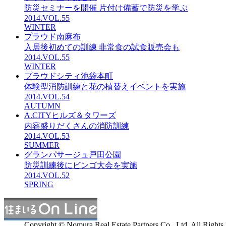
防災セミナーを開催 片付け備蓄で防災を学ぶ
2014.VOL.55
WINTER
プラウド南麻布
入居後初めての訓練 非常食の試食販売会も
2014.VOL.55
WINTER
プラウドシティ池袋本町
体験型消防訓練と花の植替えイベントを実施
2014.VOL.54
AUTUMN
A.CITYヒルズ＆タワーズ
内容盛りだくさんの消防訓練
2014.VOL.53
SUMMER
グランパサージュ戸田公園
防災訓練後にビンゴ大会を実施
2014.VOL.52
SPRING
Copyright © Nomura Real Estate Partners Co., Ltd. All Rights