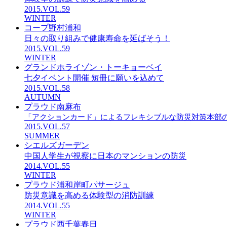
2015.VOL.59
WINTER
コープ野村浦和
日々の取り組みで健康寿命を延ばそう！
2015.VOL.59
WINTER
グランドホライゾン・トーキョーベイ
七夕イベント開催 短冊に願いを込めて
2015.VOL.58
AUTUMN
プラウド南麻布
「アクションカード」によるフレキシブルな防災対策本部
2015.VOL.57
SUMMER
シエルズガーデン
中国人学生が視察に日本のマンションの防災
2014.VOL.55
WINTER
プラウド浦和岸町パサージュ
防災意識を高める体験型の消防訓練
2014.VOL.55
WINTER
プラウド西千葉春日