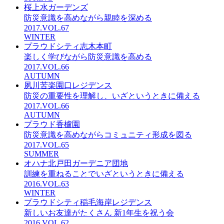
桜上水ガーデンズ
防災意識を高めながら親睦を深める
2017.VOL.67
WINTER
プラウドシティ志木本町
楽しく学びながら防災意識を高める
2017.VOL.66
AUTUMN
夙川苦楽園口レジデンス
防災の重要性を理解し、いざというときに備える
2017.VOL.66
AUTUMN
プラウド香櫨園
防災意識を高めながらコミュニティ形成を図る
2017.VOL.65
SUMMER
オハナ北戸田ガーデニア団地
訓練を重ねることでいざというときに備える
2016.VOL.63
WINTER
プラウドシティ稲毛海岸レジデンス
新しいお友達がたくさん 新1年生を祝う会
2016.VOL.62