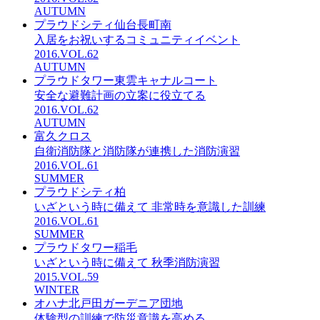
AUTUMN
プラウドシティ仙台長町南
入居をお祝いするコミュニティイベント
2016.VOL.62
AUTUMN
プラウドタワー東雲キャナルコート
安全な避難計画の立案に役立てる
2016.VOL.62
AUTUMN
富久クロス
自衛消防隊と消防隊が連携した消防演習
2016.VOL.61
SUMMER
プラウドシティ柏
いざという時に備えて 非常時を意識した訓練
2016.VOL.61
SUMMER
プラウドタワー稲毛
いざという時に備えて 秋季消防演習
2015.VOL.59
WINTER
オハナ北戸田ガーデニア団地
体験型の訓練で防災意識を高める